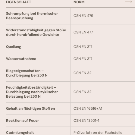
EIGENSCHAFT
NORM
Schrumpfung bei thermischer
CSN EN 479
Beanspruchung
Widerstandsfähigkeit gegen Stöße
CSN EN 477
durch herabfallende Gewichte
Quellung
CSN EN 317
Wasseraufnahme
CSN EN 317
Biegeeigenschaften –
CSN EN 321
Durchbiegung bei 250 N
Feuchtigkeitsbeständigkeit –
Durchbiegung nach zyklischer
CSN EN 321
Belastung bei 250 N
Gehalt an flüchtigen Stoffen
CSN EN 16516+A1
Reaktion auf Feuer
CSN EN 13501-1
Cadmiumgehalt
Prüfverfahren der Fachstelle