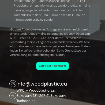
Veranstaltungen, Rabattaktionen und das TERAFEST-
Produktsortiment informiert zu werden. Ich kann meine
Einwilligung jederzeit widerrufen, indem ich auf den
Abmeldelink in der E-Mail klicke oder eine E-Mail an
info@woodplastic.eu sende.
Mit dem Absenden meiner Anfrage erkläre ich mich damit
einverstanden, dass meine personenbezogenen Daten von
WPC – WOODPLASTIC a.s.
oder deren Partnern zur
Bearbeitung meines Angebots verwendet werden.
Weitere
Informationen zur Verarbeitung personenbezogener Daten
finden Sie auf der entsprechenden Seite
Grundsätze der
Verarbeitung personenbezogener Daten
.
ANFRAGE SENDEN
info@woodplastic.eu
WPC – Woodplastic a.s.
Bukovany 181, 257 41 Bukovany
Tschechien