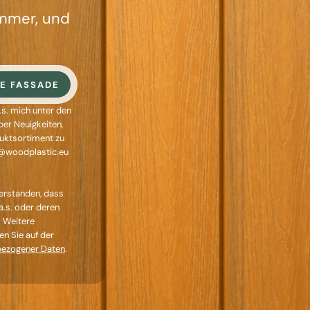
ummer, und
E FASSADE
s. mich unter den
er Neuigkeiten,
uktsortiment zu
fo@woodplastic.eu
erstanden, dass
.s.
oder deren
.
Weitere
n Sie auf der
bezogener Daten
.